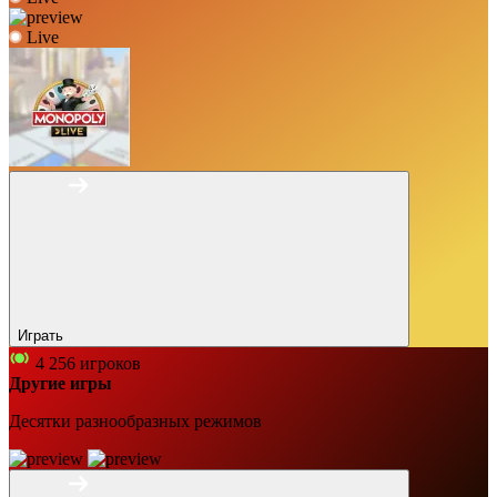
Live
Играть
4 256 игроков
Другие игры
Десятки разнообразных режимов