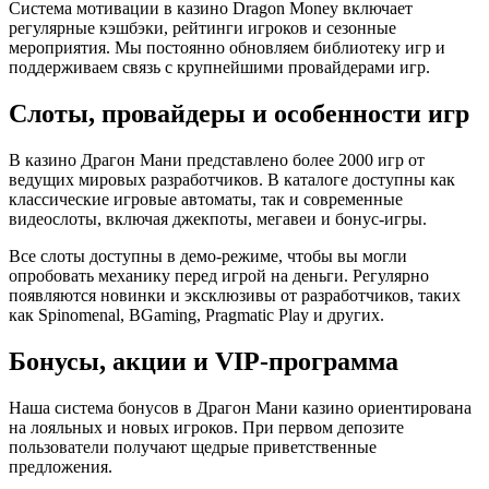
Система мотивации в казино Dragon Money включает
регулярные кэшбэки, рейтинги игроков и сезонные
мероприятия. Мы постоянно обновляем библиотеку игр и
поддерживаем связь с крупнейшими провайдерами игр.
Слоты, провайдеры и особенности игр
В казино Драгон Мани представлено более 2000 игр от
ведущих мировых разработчиков. В каталоге доступны как
классические игровые автоматы, так и современные
видеослоты, включая джекпоты, мегавеи и бонус-игры.
Все слоты доступны в демо-режиме, чтобы вы могли
опробовать механику перед игрой на деньги. Регулярно
появляются новинки и эксклюзивы от разработчиков, таких
как Spinomenal, BGaming, Pragmatic Play и других.
Бонусы, акции и VIP-программа
Наша система бонусов в Драгон Мани казино ориентирована
на лояльных и новых игроков. При первом депозите
пользователи получают щедрые приветственные
предложения.