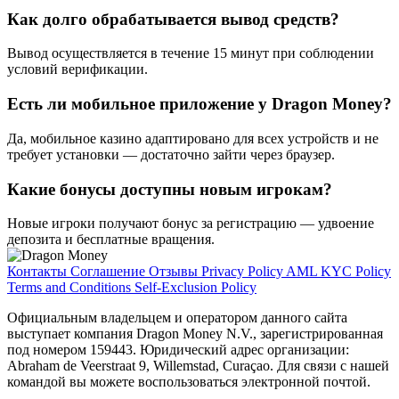
Как долго обрабатывается вывод средств?
Вывод осуществляется в течение 15 минут при соблюдении
условий верификации.
Есть ли мобильное приложение у Dragon Money?
Да, мобильное казино адаптировано для всех устройств и не
требует установки — достаточно зайти через браузер.
Какие бонусы доступны новым игрокам?
Новые игроки получают бонус за регистрацию — удвоение
депозита и бесплатные вращения.
Контакты
Соглашение
Отзывы
Privacy Policy
AML KYC Policy
Terms and Conditions
Self-Exclusion Policy
Официальным владельцем и оператором данного сайта
выступает компания Dragon Money N.V., зарегистрированная
под номером 159443. Юридический адрес организации:
Abraham de Veerstraat 9, Willemstad, Curaçao. Для связи с нашей
командой вы можете воспользоваться электронной почтой.