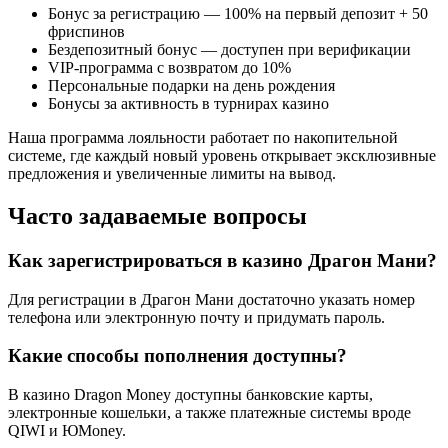
Бонус за регистрацию — 100% на первый депозит + 50
фриспинов
Бездепозитный бонус — доступен при верификации
VIP-программа с возвратом до 10%
Персональные подарки на день рождения
Бонусы за активность в турнирах казино
Наша программа лояльности работает по накопительной
системе, где каждый новый уровень открывает эксклюзивные
предложения и увеличенные лимиты на вывод.
Часто задаваемые вопросы
Как зарегистрироваться в казино Драгон Мани?
Для регистрации в Драгон Мани достаточно указать номер
телефона или электронную почту и придумать пароль.
Какие способы пополнения доступны?
В казино Dragon Money доступны банковские карты,
электронные кошельки, а также платежные системы вроде
QIWI и ЮMoney.