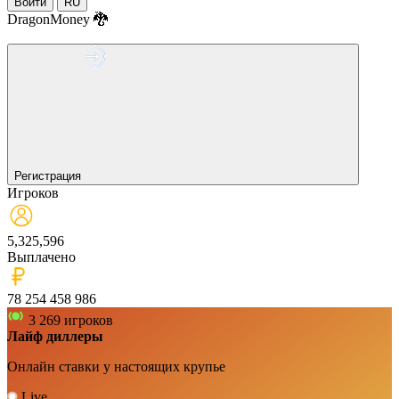
Войти
RU
DragonMoney
🐉
Регистрация
Игроков
5,325,596
Выплачено
78 254 458 986
3 269 игроков
Лайф диллеры
Онлайн ставки у настоящих крупье
Live