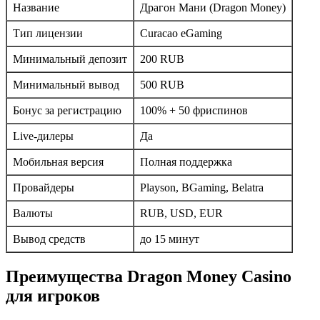
Название
Драгон Мани (Dragon Money)
Тип лицензии
Curacao eGaming
Минимальный депозит
200 RUB
Минимальный вывод
500 RUB
Бонус за регистрацию
100% + 50 фриспинов
Live-дилеры
Да
Мобильная версия
Полная поддержка
Провайдеры
Playson, BGaming, Belatra
Валюты
RUB, USD, EUR
Вывод средств
до 15 минут
Преимущества Dragon Money Casino
для игроков