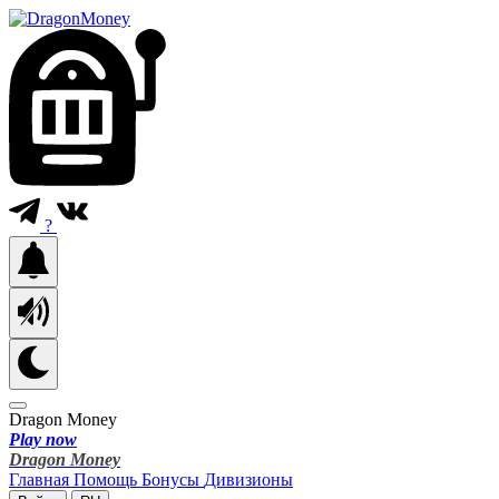
?
Dragon Money
Play now
Dragon Money
Главная
Помощь
Бонусы
Дивизионы