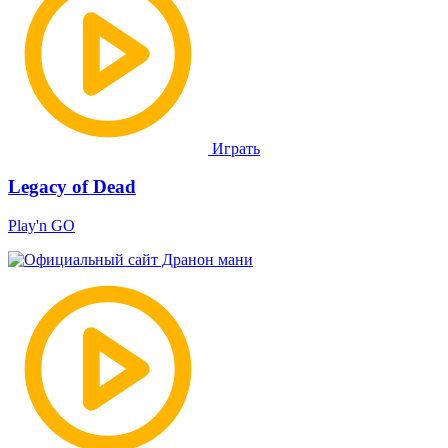
Играть
Legacy of Dead
Play'n GO