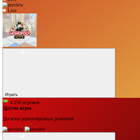
Live
Играть
4 256 игроков
Другие игры
Десятки разнообразных режимов