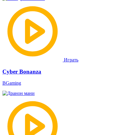
Играть
Cyber Bonanza
BGaming