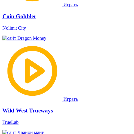
Играть
Coin Gobbler
Nolimit City
Играть
Wild West Trueways
TrueLab