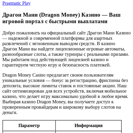
Pragmatic Play
Драгон Мани (Dragon Money) Казино — Ваш
игровой портал с быстрыми выплатами
Добро пожаловать на официальный сайт Драгон Мани Казино
— надежной и современной платформы для азартных
развлечений с мгновенным выводом средств. В казино
Драгон Мани вы найдете лицензионные игровые автоматы,
разнообразные слоты, а также турниры с реальными призами.
Мы работаем под действующей лицензией казино и
гарантируем честную игру и безопасность платежей.
Dragon Money Casino предлагает своим пользователям
уникальные условия — бонус за регистрацию, фриспины без
депозита, высокие лимиты ставок и постоянные акции. Наш
сайт оптимизирован для всех устройств, включая мобильное
казино, что делает игру максимально удобной в любое время.
Выбирая казино Dragon Money, вы получаете доступ к
проверенным провайдерам и широкому выбору слотов на
деньги.
Параметр
Информация