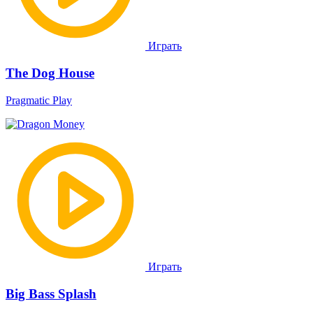
Играть
The Dog House
Pragmatic Play
Играть
Big Bass Splash