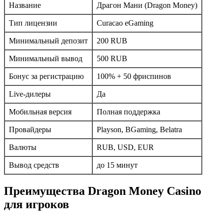
Название
Драгон Мани (Dragon Money)
Тип лицензии
Curacao eGaming
Минимальный депозит
200 RUB
Минимальный вывод
500 RUB
Бонус за регистрацию
100% + 50 фриспинов
Live-дилеры
Да
Мобильная версия
Полная поддержка
Провайдеры
Playson, BGaming, Belatra
Валюты
RUB, USD, EUR
Вывод средств
до 15 минут
Преимущества Dragon Money Casino
для игроков