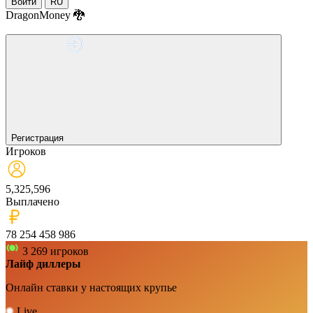
Войти
RU
DragonMoney
🐉
Регистрация
Игроков
5,325,596
Выплачено
78 254 458 986
3 269 игроков
Лайф диллеры
Онлайн ставки у настоящих крупье
Live