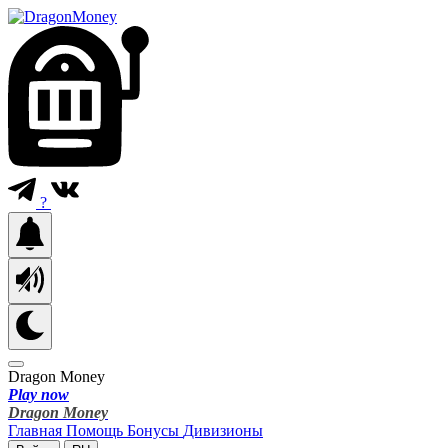
?
Dragon Money
Play now
Dragon Money
Главная
Помощь
Бонусы
Дивизионы