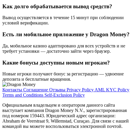
Как долго обрабатывается вывод средств?
Вывод осуществляется в течение 15 минут при соблюдении
условий верификации.
Есть ли мобильное приложение у Dragon Money?
Да, мобильное казино адаптировано для всех устройств и не
требует установки — достаточно зайти через браузер.
Какие бонусы доступны новым игрокам?
Новые игроки получают бонус за регистрацию — удвоение
депозита и бесплатные вращения.
Контакты
Соглашение
Отзывы
Privacy Policy
AML KYC Policy
Terms and Conditions
Self-Exclusion Policy
Официальным владельцем и оператором данного сайта
выступает компания Dragon Money N.V., зарегистрированная
под номером 159443. Юридический адрес организации:
Abraham de Veerstraat 9, Willemstad, Curaçao. Для связи с нашей
командой вы можете воспользоваться электронной почтой.