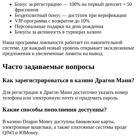
Бонус за регистрацию — 100% на первый депозит + 50
фриспинов
Бездепозитный бонус — доступен при верификации
VIP-программа с возвратом до 10%
Персональные подарки на день рождения
Бонусы за активность в турнирах казино
Наша программа лояльности работает по накопительной
системе, где каждый новый уровень открывает эксклюзивные
предложения и увеличенные лимиты на вывод.
Часто задаваемые вопросы
Как зарегистрироваться в казино Драгон Мани?
Для регистрации в Драгон Мани достаточно указать номер
телефона или электронную почту и придумать пароль.
Какие способы пополнения доступны?
В казино Dragon Money доступны банковские карты,
электронные кошельки, а также платежные системы вроде
QIWI и ЮMoney.