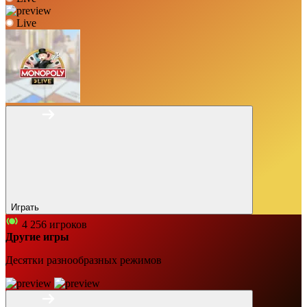
Live
Играть
4 256 игроков
Другие игры
Десятки разнообразных режимов