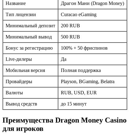
Название
Драгон Мани (Dragon Money)
Тип лицензии
Curacao eGaming
Минимальный депозит
200 RUB
Минимальный вывод
500 RUB
Бонус за регистрацию
100% + 50 фриспинов
Live-дилеры
Да
Мобильная версия
Полная поддержка
Провайдеры
Playson, BGaming, Belatra
Валюты
RUB, USD, EUR
Вывод средств
до 15 минут
Преимущества Dragon Money Casino
для игроков