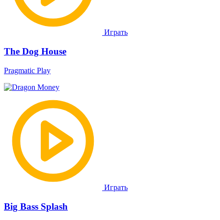
Играть
The Dog House
Pragmatic Play
Играть
Big Bass Splash