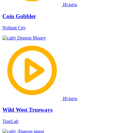
Играть
Coin Gobbler
Nolimit City
Играть
Wild West Trueways
TrueLab