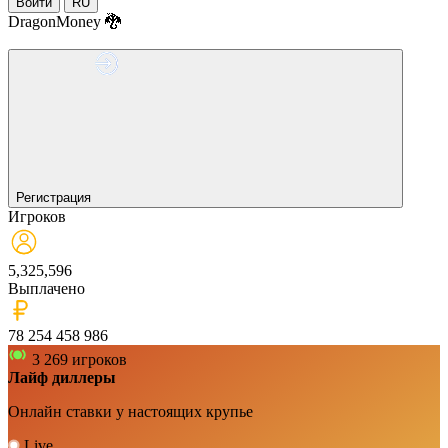
Войти
RU
DragonMoney
🐉
Регистрация
Игроков
5,325,596
Выплачено
78 254 458 986
3 269 игроков
Лайф диллеры
Онлайн ставки у настоящих крупье
Live