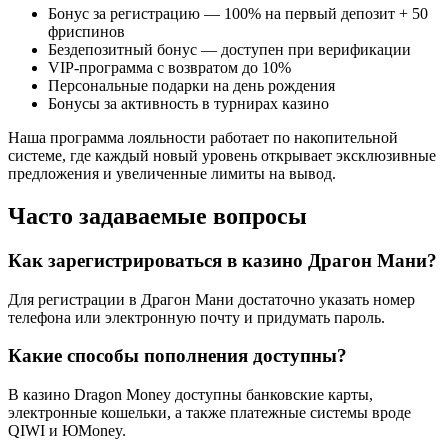
Бонус за регистрацию — 100% на первый депозит + 50
фриспинов
Бездепозитный бонус — доступен при верификации
VIP-программа с возвратом до 10%
Персональные подарки на день рождения
Бонусы за активность в турнирах казино
Наша программа лояльности работает по накопительной
системе, где каждый новый уровень открывает эксклюзивные
предложения и увеличенные лимиты на вывод.
Часто задаваемые вопросы
Как зарегистрироваться в казино Драгон Мани?
Для регистрации в Драгон Мани достаточно указать номер
телефона или электронную почту и придумать пароль.
Какие способы пополнения доступны?
В казино Dragon Money доступны банковские карты,
электронные кошельки, а также платежные системы вроде
QIWI и ЮMoney.