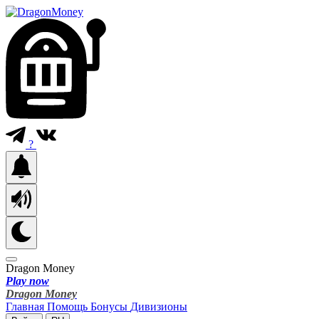
?
Dragon Money
Play now
Dragon Money
Главная
Помощь
Бонусы
Дивизионы