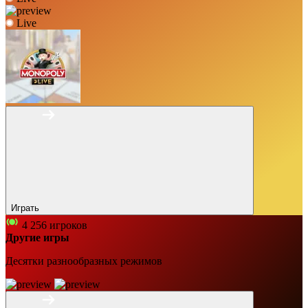
Live
Играть
4 256 игроков
Другие игры
Десятки разнообразных режимов