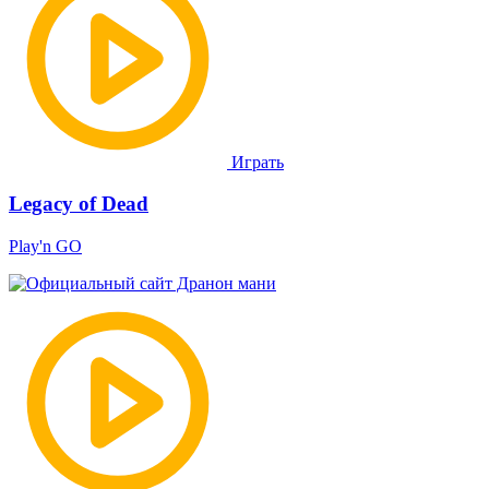
Играть
Legacy of Dead
Play'n GO