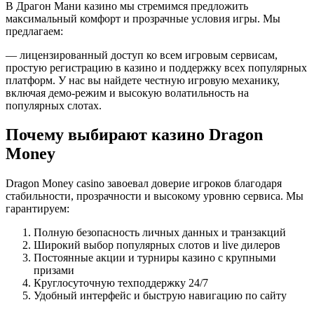
В Драгон Мани казино мы стремимся предложить
максимальный комфорт и прозрачные условия игры. Мы
предлагаем:
— лицензированный доступ ко всем игровым сервисам,
простую регистрацию в казино и поддержку всех популярных
платформ. У нас вы найдете честную игровую механику,
включая демо-режим и высокую волатильность на
популярных слотах.
Почему выбирают казино Dragon
Money
Dragon Money casino завоевал доверие игроков благодаря
стабильности, прозрачности и высокому уровню сервиса. Мы
гарантируем:
Полную безопасность личных данных и транзакций
Широкий выбор популярных слотов и live дилеров
Постоянные акции и турниры казино с крупными
призами
Круглосуточную техподдержку 24/7
Удобный интерфейс и быструю навигацию по сайту