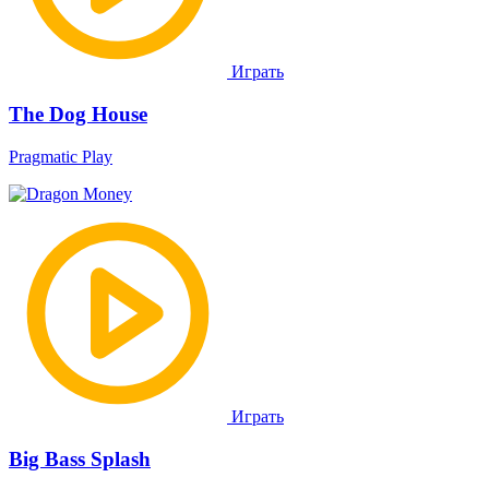
Играть
The Dog House
Pragmatic Play
Играть
Big Bass Splash