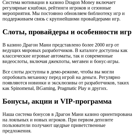
Система мотивации в казино Dragon Money включает
регулярные кэшбэки, рейтинги игроков и сезонные
мероприятия. Мы постоянно обновляем библиотеку игр и
поддерживаем связь с крупнейшими провайдерами игр.
Слоты, провайдеры и особенности игр
В казино Драгон Мани представлено более 2000 игр от
ведущих мировых разработчиков. В каталоге доступны как
классические игровые автоматы, так и современные
видеослоты, включая джекпоты, мегавеи и бонус-игры.
Все слоты доступны в демо-режиме, чтобы вы могли
опробовать механику перед игрой на деньги. Регулярно
появляются новинки и эксклюзивы от разработчиков, таких
как Spinomenal, BGaming, Pragmatic Play и других.
Бонусы, акции и VIP-программа
Наша система бонусов в Драгон Мани казино ориентирована
на лояльных и новых игроков. При первом депозите
пользователи получают щедрые приветственные
предложения.