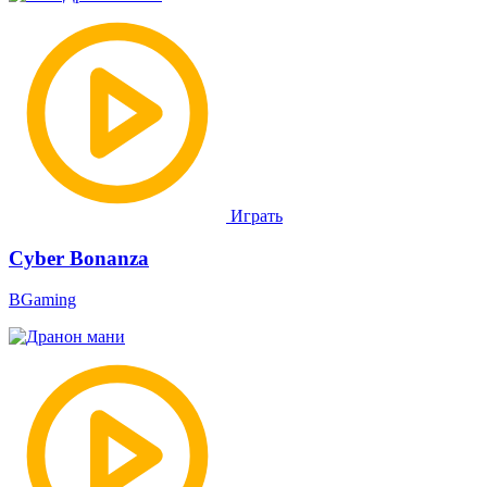
Играть
Cyber Bonanza
BGaming