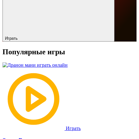
Играть
Популярные игры
Играть