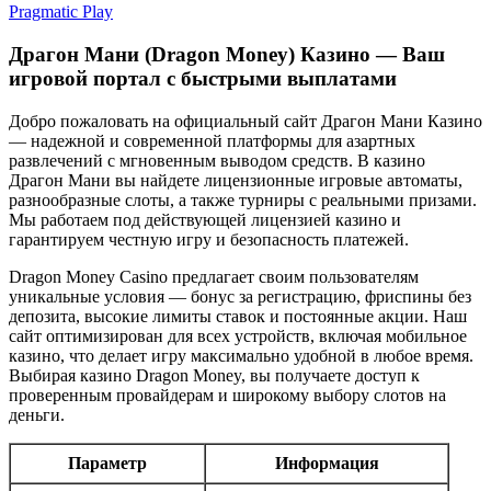
Pragmatic Play
Драгон Мани (Dragon Money) Казино — Ваш
игровой портал с быстрыми выплатами
Добро пожаловать на официальный сайт Драгон Мани Казино
— надежной и современной платформы для азартных
развлечений с мгновенным выводом средств. В казино
Драгон Мани вы найдете лицензионные игровые автоматы,
разнообразные слоты, а также турниры с реальными призами.
Мы работаем под действующей лицензией казино и
гарантируем честную игру и безопасность платежей.
Dragon Money Casino предлагает своим пользователям
уникальные условия — бонус за регистрацию, фриспины без
депозита, высокие лимиты ставок и постоянные акции. Наш
сайт оптимизирован для всех устройств, включая мобильное
казино, что делает игру максимально удобной в любое время.
Выбирая казино Dragon Money, вы получаете доступ к
проверенным провайдерам и широкому выбору слотов на
деньги.
Параметр
Информация