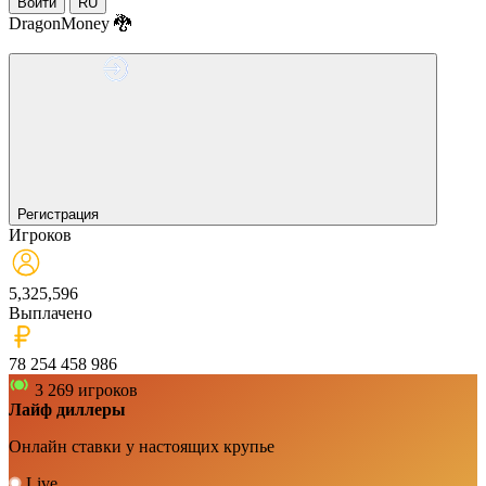
Войти
RU
DragonMoney
🐉
Регистрация
Игроков
5,325,596
Выплачено
78 254 458 986
3 269 игроков
Лайф диллеры
Онлайн ставки у настоящих крупье
Live