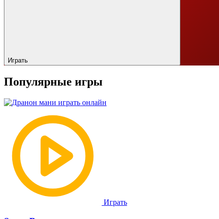
Играть
Популярные игры
Играть