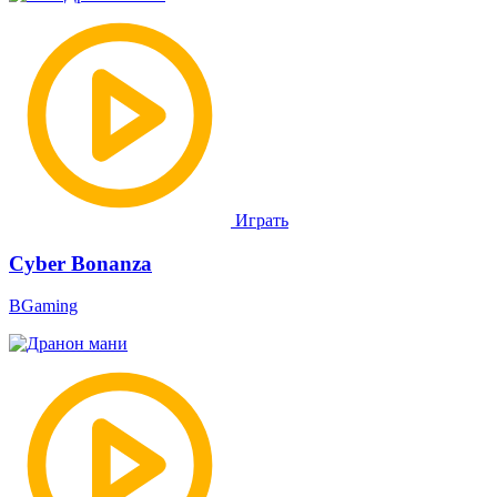
Играть
Cyber Bonanza
BGaming