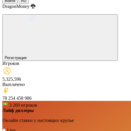
Войти
RU
DragonMoney
🐉
Регистрация
Игроков
5,325,596
Выплачено
78 254 458 986
3 269 игроков
Лайф диллеры
Онлайн ставки у настоящих крупье
Live