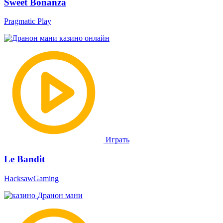
Sweet Bonanza
Pragmatic Play
Играть
Le Bandit
HacksawGaming