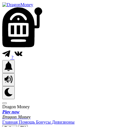
?
Dragon Money
Play now
Dragon Money
Главная
Помощь
Бонусы
Дивизионы