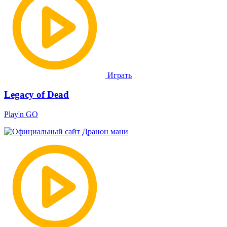
Играть
Legacy of Dead
Play'n GO