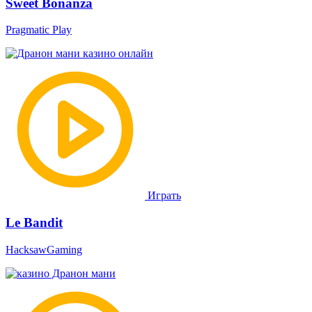
Sweet Bonanza
Pragmatic Play
Играть
Le Bandit
HacksawGaming