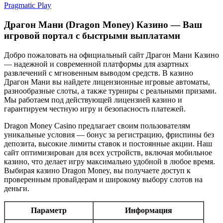
Pragmatic Play
Драгон Мани (Dragon Money) Казино — Ваш
игровой портал с быстрыми выплатами
Добро пожаловать на официальный сайт Драгон Мани Казино
— надежной и современной платформы для азартных
развлечений с мгновенным выводом средств. В казино
Драгон Мани вы найдете лицензионные игровые автоматы,
разнообразные слоты, а также турниры с реальными призами.
Мы работаем под действующей лицензией казино и
гарантируем честную игру и безопасность платежей.
Dragon Money Casino предлагает своим пользователям
уникальные условия — бонус за регистрацию, фриспины без
депозита, высокие лимиты ставок и постоянные акции. Наш
сайт оптимизирован для всех устройств, включая мобильное
казино, что делает игру максимально удобной в любое время.
Выбирая казино Dragon Money, вы получаете доступ к
проверенным провайдерам и широкому выбору слотов на
деньги.
Параметр
Информация