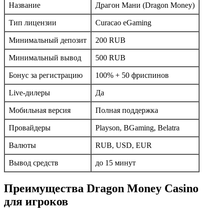
Название
Драгон Мани (Dragon Money)
Тип лицензии
Curacao eGaming
Минимальный депозит
200 RUB
Минимальный вывод
500 RUB
Бонус за регистрацию
100% + 50 фриспинов
Live-дилеры
Да
Мобильная версия
Полная поддержка
Провайдеры
Playson, BGaming, Belatra
Валюты
RUB, USD, EUR
Вывод средств
до 15 минут
Преимущества Dragon Money Casino
для игроков