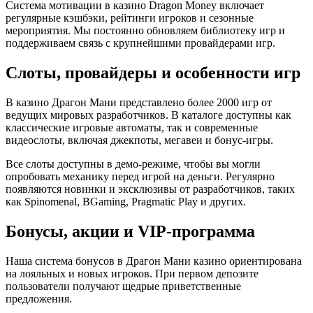
Система мотивации в казино Dragon Money включает
регулярные кэшбэки, рейтинги игроков и сезонные
мероприятия. Мы постоянно обновляем библиотеку игр и
поддерживаем связь с крупнейшими провайдерами игр.
Слоты, провайдеры и особенности игр
В казино Драгон Мани представлено более 2000 игр от
ведущих мировых разработчиков. В каталоге доступны как
классические игровые автоматы, так и современные
видеослоты, включая джекпоты, мегавеи и бонус-игры.
Все слоты доступны в демо-режиме, чтобы вы могли
опробовать механику перед игрой на деньги. Регулярно
появляются новинки и эксклюзивы от разработчиков, таких
как Spinomenal, BGaming, Pragmatic Play и других.
Бонусы, акции и VIP-программа
Наша система бонусов в Драгон Мани казино ориентирована
на лояльных и новых игроков. При первом депозите
пользователи получают щедрые приветственные
предложения.