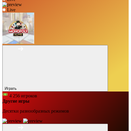
Live
Играть
4 256 игроков
Другие игры
Десятки разнообразных режимов