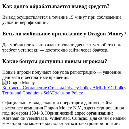
Как долго обрабатывается вывод средств?
Вывод осуществляется в течение 15 минут при соблюдении
условий верификации.
Есть ли мобильное приложение у Dragon Money?
Да, мобильное казино адаптировано для всех устройств и не
требует установки — достаточно зайти через браузер.
Какие бонусы доступны новым игрокам?
Новые игроки получают бонус за регистрацию — удвоение
депозита и бесплатные вращения.
Контакты
Соглашение
Отзывы
Privacy Policy
AML KYC Policy
Terms and Conditions
Self-Exclusion Policy
Официальным владельцем и оператором данного сайта
выступает компания Dragon Money N.V., зарегистрированная
под номером 159443. Юридический адрес организации:
Abraham de Veerstraat 9, Willemstad, Curaçao. Для связи с нашей
командой вы можете воспользоваться электронной почтой.