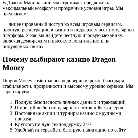
В Драгон Мани казино мы стремимся предложить
максимальный комфорт и прозрачные условия игры. Мы
предлагаем:
— лицензированный доступ ко всем игровым сервисам,
простую регистрацию в казино и поддержку всех популярных
платформ. У нас вы найдете честную игровую механику,
включая демо-режим и высокую волатильность на
популярных слотах.
Почему выбирают казино Dragon
Money
Dragon Money casino завоевал доверие игроков благодаря
стабильности, прозрачности и высокому уровню сервиса. Мы
гарантируем:
Полную безопасность личных данных и транзакций
Широкий выбор популярных слотов и live дилеров
Постоянные акции и турниры казино с крупными
призами
Круглосуточную техподдержку 24/7
Удобный интерфейс и быструю навигацию по сайту