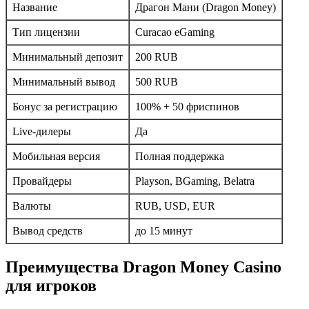
Название
Драгон Мани (Dragon Money)
Тип лицензии
Curacao eGaming
Минимальный депозит
200 RUB
Минимальный вывод
500 RUB
Бонус за регистрацию
100% + 50 фриспинов
Live-дилеры
Да
Мобильная версия
Полная поддержка
Провайдеры
Playson, BGaming, Belatra
Валюты
RUB, USD, EUR
Вывод средств
до 15 минут
Преимущества Dragon Money Casino
для игроков