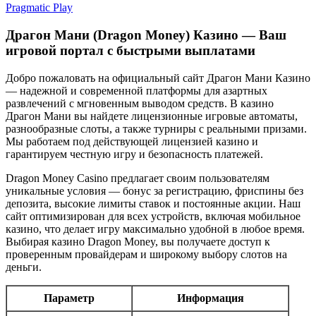
Pragmatic Play
Драгон Мани (Dragon Money) Казино — Ваш
игровой портал с быстрыми выплатами
Добро пожаловать на официальный сайт Драгон Мани Казино
— надежной и современной платформы для азартных
развлечений с мгновенным выводом средств. В казино
Драгон Мани вы найдете лицензионные игровые автоматы,
разнообразные слоты, а также турниры с реальными призами.
Мы работаем под действующей лицензией казино и
гарантируем честную игру и безопасность платежей.
Dragon Money Casino предлагает своим пользователям
уникальные условия — бонус за регистрацию, фриспины без
депозита, высокие лимиты ставок и постоянные акции. Наш
сайт оптимизирован для всех устройств, включая мобильное
казино, что делает игру максимально удобной в любое время.
Выбирая казино Dragon Money, вы получаете доступ к
проверенным провайдерам и широкому выбору слотов на
деньги.
Параметр
Информация