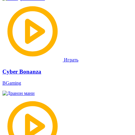
Играть
Cyber Bonanza
BGaming