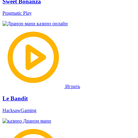
Sweet Bonanza
Pragmatic Play
Играть
Le Bandit
HacksawGaming