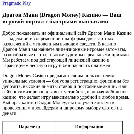
Pragmatic Play
Драгон Мани (Dragon Money) Казино — Ваш
игровой портал с быстрыми выплатами
Добро пожаловать на официальный сайт Драгон Мани Казино
— надежной и современной платформы для азартных
развлечений с мгновенным выводом средств. В казино
Драгон Мани вы найдете лицензионные игровые автоматы,
разнообразные слоты, а также турниры с реальными призами.
Мы работаем под действующей лицензией казино и
гарантируем честную игру и безопасность платежей.
Dragon Money Casino предлагает своим пользователям
уникальные условия — бонус за регистрацию, фриспины без
депозита, высокие лимиты ставок и постоянные акции. Наш
сайт оптимизирован для всех устройств, включая мобильное
казино, что делает игру максимально удобной в любое время.
Выбирая казино Dragon Money, вы получаете доступ к
проверенным провайдерам и широкому выбору слотов на
деньги.
Параметр
Информация