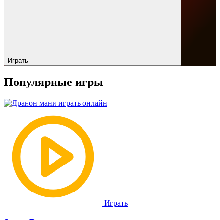
Играть
Популярные игры
Играть