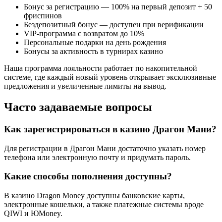
Бонус за регистрацию — 100% на первый депозит + 50
фриспинов
Бездепозитный бонус — доступен при верификации
VIP-программа с возвратом до 10%
Персональные подарки на день рождения
Бонусы за активность в турнирах казино
Наша программа лояльности работает по накопительной
системе, где каждый новый уровень открывает эксклюзивные
предложения и увеличенные лимиты на вывод.
Часто задаваемые вопросы
Как зарегистрироваться в казино Драгон Мани?
Для регистрации в Драгон Мани достаточно указать номер
телефона или электронную почту и придумать пароль.
Какие способы пополнения доступны?
В казино Dragon Money доступны банковские карты,
электронные кошельки, а также платежные системы вроде
QIWI и ЮMoney.