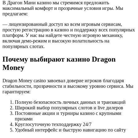
В Драгон Мани казино мы стремимся предложить
максимальный комфорт и прозрачные условия игры. Мы
предлагаем:
— лицензированный доступ ко всем игровым сервисам,
простую регистрацию в казино и поддержку всех популярных
платформ. У нас вы найдете честную игровую механику,
включая демо-режим и высокую волатильность на
популярных слотах.
Почему выбирают казино Dragon
Money
Dragon Money casino завоевал доверие игроков благодаря
стабильности, прозрачности и высокому уровню сервиса. Мы
гарантируем:
Полную безопасность личных данных и транзакций
Широкий выбор популярных слотов и live дилеров
Постоянные акции и турниры казино с крупными
призами
Круглосуточную техподдержку 24/7
Удобный интерфейс и быструю навигацию по сайту