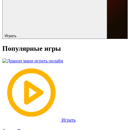
Играть
Популярные игры
Играть