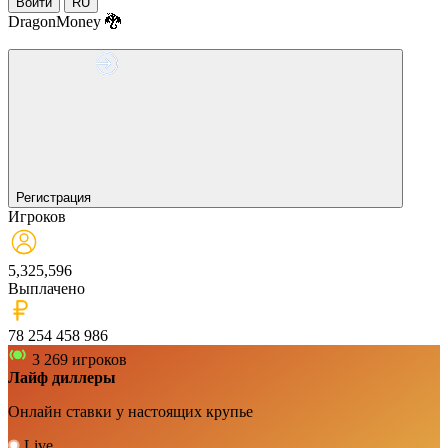
Войти
RU
DragonMoney
🐉
Регистрация
Игроков
5,325,596
Выплачено
78 254 458 986
3 269 игроков
Лайф диллеры
Онлайн ставки у настоящих крупье
Live