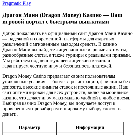
Pragmatic Play
Драгон Мани (Dragon Money) Казино — Ваш
игровой портал с быстрыми выплатами
Добро пожаловать на официальный сайт Драгон Мани Казино
— надежной и современной платформы для азартных
развлечений с мгновенным выводом средств. В казино
Драгон Мани вы найдете лицензионные игровые автоматы,
разнообразные слоты, а также турниры с реальными призами.
Мы работаем под действующей лицензией казино и
гарантируем честную игру и безопасность платежей.
Dragon Money Casino предлагает своим пользователям
уникальные условия — бонус за регистрацию, фриспины без
депозита, высокие лимиты ставок и постоянные акции. Наш
сайт оптимизирован для всех устройств, включая мобильное
казино, что делает игру максимально удобной в любое время.
Выбирая казино Dragon Money, вы получаете доступ к
проверенным провайдерам и широкому выбору слотов на
деньги.
Параметр
Информация