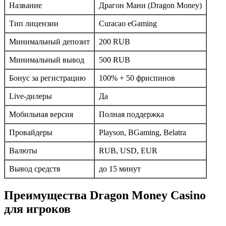
Название
Драгон Мани (Dragon Money)
Тип лицензии
Curacao eGaming
Минимальный депозит
200 RUB
Минимальный вывод
500 RUB
Бонус за регистрацию
100% + 50 фриспинов
Live-дилеры
Да
Мобильная версия
Полная поддержка
Провайдеры
Playson, BGaming, Belatra
Валюты
RUB, USD, EUR
Вывод средств
до 15 минут
Преимущества Dragon Money Casino
для игроков