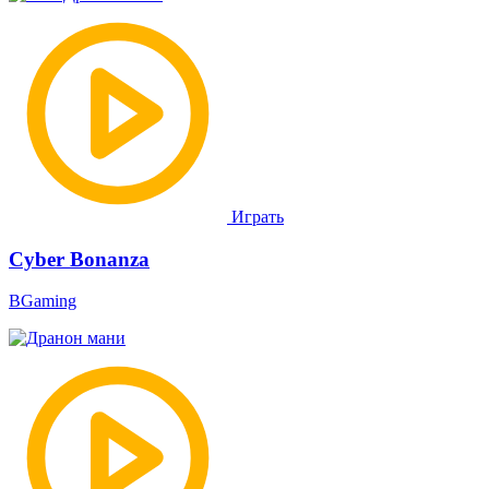
Играть
Cyber Bonanza
BGaming