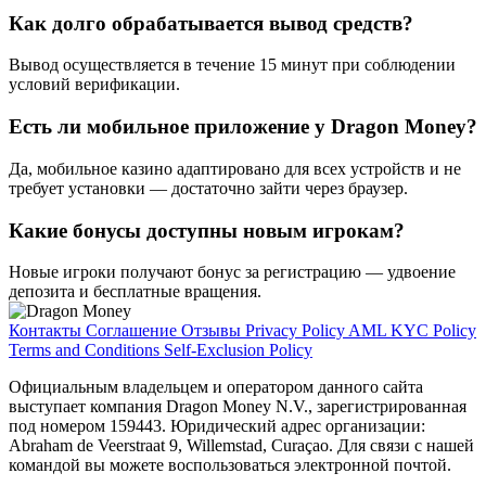
Как долго обрабатывается вывод средств?
Вывод осуществляется в течение 15 минут при соблюдении
условий верификации.
Есть ли мобильное приложение у Dragon Money?
Да, мобильное казино адаптировано для всех устройств и не
требует установки — достаточно зайти через браузер.
Какие бонусы доступны новым игрокам?
Новые игроки получают бонус за регистрацию — удвоение
депозита и бесплатные вращения.
Контакты
Соглашение
Отзывы
Privacy Policy
AML KYC Policy
Terms and Conditions
Self-Exclusion Policy
Официальным владельцем и оператором данного сайта
выступает компания Dragon Money N.V., зарегистрированная
под номером 159443. Юридический адрес организации:
Abraham de Veerstraat 9, Willemstad, Curaçao. Для связи с нашей
командой вы можете воспользоваться электронной почтой.