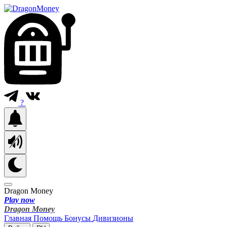
?
Dragon Money
Play now
Dragon Money
Главная
Помощь
Бонусы
Дивизионы