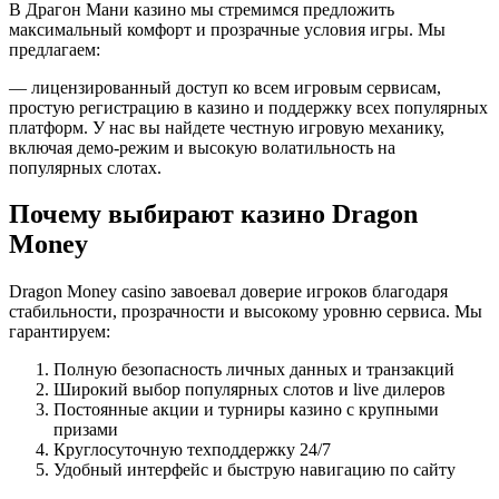
В Драгон Мани казино мы стремимся предложить
максимальный комфорт и прозрачные условия игры. Мы
предлагаем:
— лицензированный доступ ко всем игровым сервисам,
простую регистрацию в казино и поддержку всех популярных
платформ. У нас вы найдете честную игровую механику,
включая демо-режим и высокую волатильность на
популярных слотах.
Почему выбирают казино Dragon
Money
Dragon Money casino завоевал доверие игроков благодаря
стабильности, прозрачности и высокому уровню сервиса. Мы
гарантируем:
Полную безопасность личных данных и транзакций
Широкий выбор популярных слотов и live дилеров
Постоянные акции и турниры казино с крупными
призами
Круглосуточную техподдержку 24/7
Удобный интерфейс и быструю навигацию по сайту