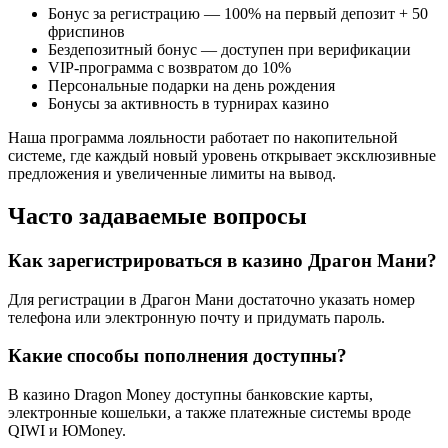
Бонус за регистрацию — 100% на первый депозит + 50
фриспинов
Бездепозитный бонус — доступен при верификации
VIP-программа с возвратом до 10%
Персональные подарки на день рождения
Бонусы за активность в турнирах казино
Наша программа лояльности работает по накопительной
системе, где каждый новый уровень открывает эксклюзивные
предложения и увеличенные лимиты на вывод.
Часто задаваемые вопросы
Как зарегистрироваться в казино Драгон Мани?
Для регистрации в Драгон Мани достаточно указать номер
телефона или электронную почту и придумать пароль.
Какие способы пополнения доступны?
В казино Dragon Money доступны банковские карты,
электронные кошельки, а также платежные системы вроде
QIWI и ЮMoney.