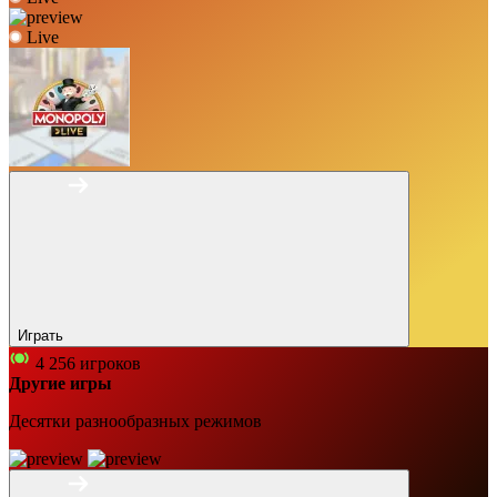
Live
Играть
4 256 игроков
Другие игры
Десятки разнообразных режимов