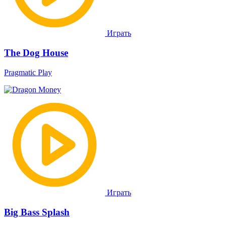
Играть
The Dog House
Pragmatic Play
Играть
Big Bass Splash