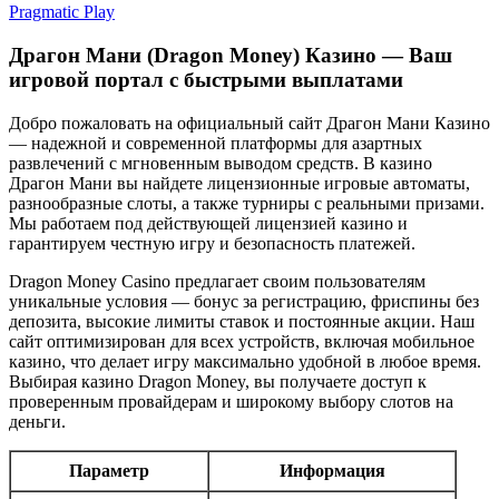
Pragmatic Play
Драгон Мани (Dragon Money) Казино — Ваш
игровой портал с быстрыми выплатами
Добро пожаловать на официальный сайт Драгон Мани Казино
— надежной и современной платформы для азартных
развлечений с мгновенным выводом средств. В казино
Драгон Мани вы найдете лицензионные игровые автоматы,
разнообразные слоты, а также турниры с реальными призами.
Мы работаем под действующей лицензией казино и
гарантируем честную игру и безопасность платежей.
Dragon Money Casino предлагает своим пользователям
уникальные условия — бонус за регистрацию, фриспины без
депозита, высокие лимиты ставок и постоянные акции. Наш
сайт оптимизирован для всех устройств, включая мобильное
казино, что делает игру максимально удобной в любое время.
Выбирая казино Dragon Money, вы получаете доступ к
проверенным провайдерам и широкому выбору слотов на
деньги.
Параметр
Информация