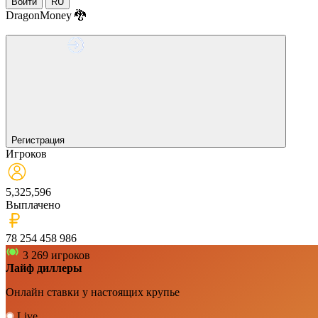
Войти
RU
DragonMoney
🐉
Регистрация
Игроков
5,325,596
Выплачено
78 254 458 986
3 269 игроков
Лайф диллеры
Онлайн ставки у настоящих крупье
Live