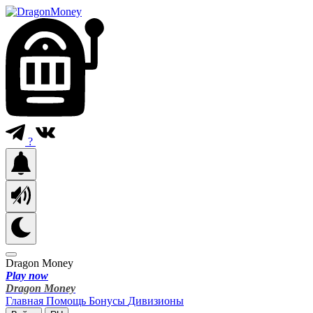
?
Dragon Money
Play now
Dragon Money
Главная
Помощь
Бонусы
Дивизионы