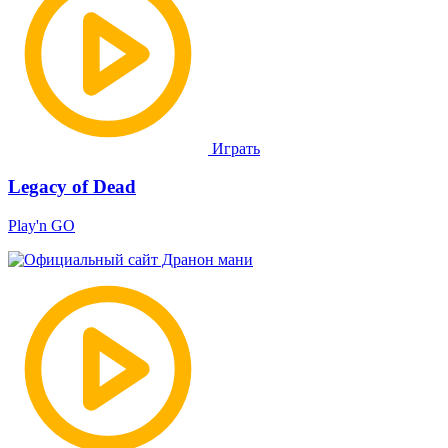
Играть
Legacy of Dead
Play'n GO