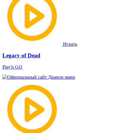
Играть
Legacy of Dead
Play'n GO