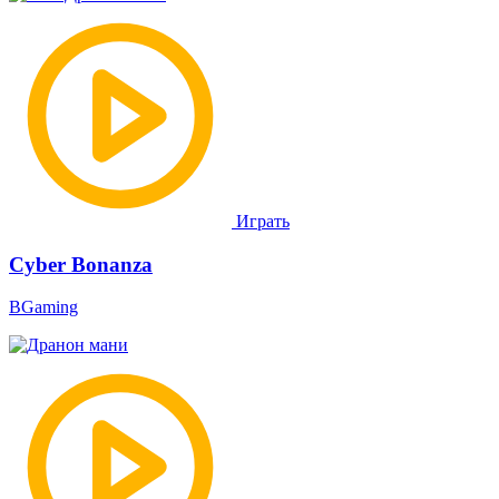
Играть
Cyber Bonanza
BGaming