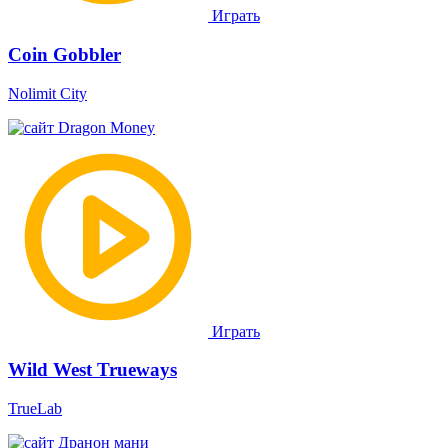
Играть
Coin Gobbler
Nolimit City
Играть
Wild West Trueways
TrueLab