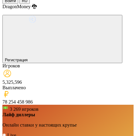
Войти
RU
DragonMoney
🐉
Регистрация
Игроков
5,325,596
Выплачено
78 254 458 986
3 269 игроков
Лайф диллеры
Онлайн ставки у настоящих крупье
Live