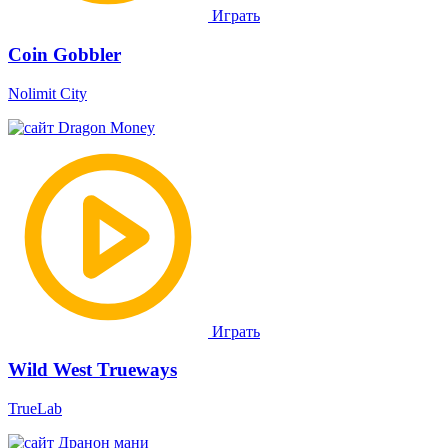
Играть
Coin Gobbler
Nolimit City
Играть
Wild West Trueways
TrueLab