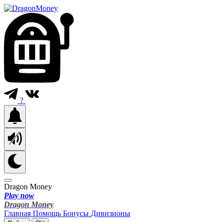
?
Dragon Money
Play now
Dragon Money
Главная
Помощь
Бонусы
Дивизионы