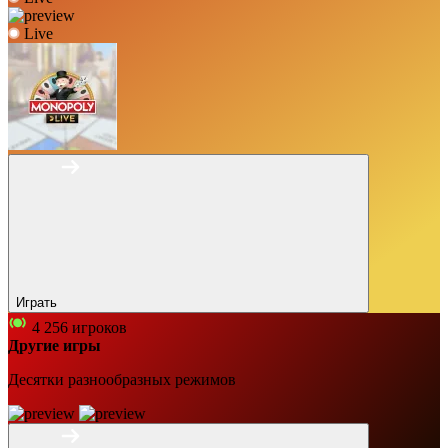
Live
Играть
4 256 игроков
Другие игры
Десятки разнообразных режимов