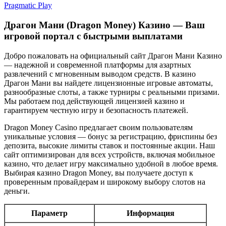
Pragmatic Play
Драгон Мани (Dragon Money) Казино — Ваш
игровой портал с быстрыми выплатами
Добро пожаловать на официальный сайт Драгон Мани Казино
— надежной и современной платформы для азартных
развлечений с мгновенным выводом средств. В казино
Драгон Мани вы найдете лицензионные игровые автоматы,
разнообразные слоты, а также турниры с реальными призами.
Мы работаем под действующей лицензией казино и
гарантируем честную игру и безопасность платежей.
Dragon Money Casino предлагает своим пользователям
уникальные условия — бонус за регистрацию, фриспины без
депозита, высокие лимиты ставок и постоянные акции. Наш
сайт оптимизирован для всех устройств, включая мобильное
казино, что делает игру максимально удобной в любое время.
Выбирая казино Dragon Money, вы получаете доступ к
проверенным провайдерам и широкому выбору слотов на
деньги.
Параметр
Информация