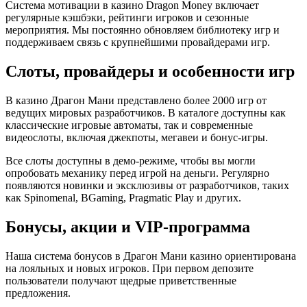
Система мотивации в казино Dragon Money включает
регулярные кэшбэки, рейтинги игроков и сезонные
мероприятия. Мы постоянно обновляем библиотеку игр и
поддерживаем связь с крупнейшими провайдерами игр.
Слоты, провайдеры и особенности игр
В казино Драгон Мани представлено более 2000 игр от
ведущих мировых разработчиков. В каталоге доступны как
классические игровые автоматы, так и современные
видеослоты, включая джекпоты, мегавеи и бонус-игры.
Все слоты доступны в демо-режиме, чтобы вы могли
опробовать механику перед игрой на деньги. Регулярно
появляются новинки и эксклюзивы от разработчиков, таких
как Spinomenal, BGaming, Pragmatic Play и других.
Бонусы, акции и VIP-программа
Наша система бонусов в Драгон Мани казино ориентирована
на лояльных и новых игроков. При первом депозите
пользователи получают щедрые приветственные
предложения.