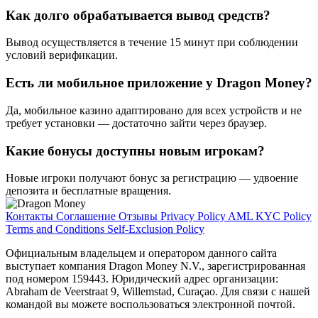
Как долго обрабатывается вывод средств?
Вывод осуществляется в течение 15 минут при соблюдении
условий верификации.
Есть ли мобильное приложение у Dragon Money?
Да, мобильное казино адаптировано для всех устройств и не
требует установки — достаточно зайти через браузер.
Какие бонусы доступны новым игрокам?
Новые игроки получают бонус за регистрацию — удвоение
депозита и бесплатные вращения.
Контакты
Соглашение
Отзывы
Privacy Policy
AML KYC Policy
Terms and Conditions
Self-Exclusion Policy
Официальным владельцем и оператором данного сайта
выступает компания Dragon Money N.V., зарегистрированная
под номером 159443. Юридический адрес организации:
Abraham de Veerstraat 9, Willemstad, Curaçao. Для связи с нашей
командой вы можете воспользоваться электронной почтой.