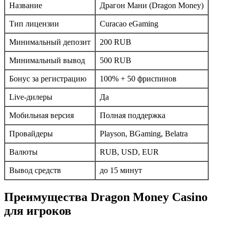
Название
Драгон Мани (Dragon Money)
Тип лицензии
Curacao eGaming
Минимальный депозит
200 RUB
Минимальный вывод
500 RUB
Бонус за регистрацию
100% + 50 фриспинов
Live-дилеры
Да
Мобильная версия
Полная поддержка
Провайдеры
Playson, BGaming, Belatra
Валюты
RUB, USD, EUR
Вывод средств
до 15 минут
Преимущества Dragon Money Casino
для игроков