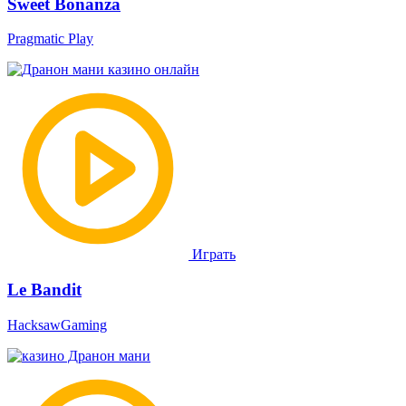
Sweet Bonanza
Pragmatic Play
Играть
Le Bandit
HacksawGaming