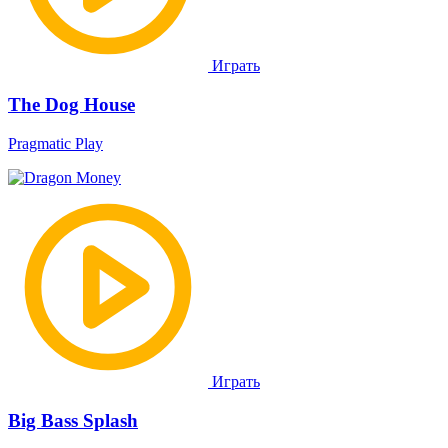
Играть
The Dog House
Pragmatic Play
Играть
Big Bass Splash