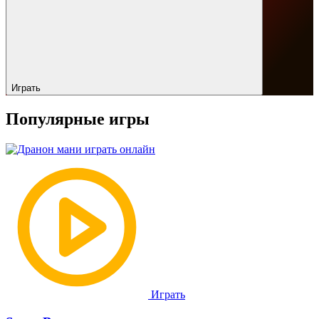
Играть
Популярные игры
Играть