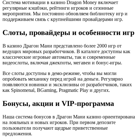
Система мотивации в казино Dragon Money включает
регулярные кэшбэки, рейтинги игроков и сезонные
мероприятия. Мы постоянно обновляем библиотеку игр и
поддерживаем связь с крупнейшими провайдерами игр.
Слоты, провайдеры и особенности игр
В казино Драгон Мани представлено более 2000 игр от
ведущих мировых разработчиков. В каталоге доступны как
классические игровые автоматы, так и современные
видеослоты, включая джекпоты, мегавеи и бонус-игры.
Все слоты доступны в демо-режиме, чтобы вы могли
опробовать механику перед игрой на деньги. Регулярно
появляются новинки и эксклюзивы от разработчиков, таких
как Spinomenal, BGaming, Pragmatic Play и других.
Бонусы, акции и VIP-программа
Наша система бонусов в Драгон Мани казино ориентирована
на лояльных и новых игроков. При первом депозите
пользователи получают щедрые приветственные
предложения.