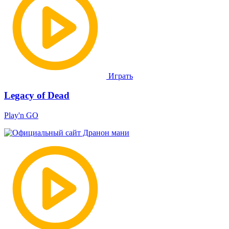
Играть
Legacy of Dead
Play'n GO