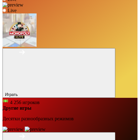
Live
Играть
4 256 игроков
Другие игры
Десятки разнообразных режимов