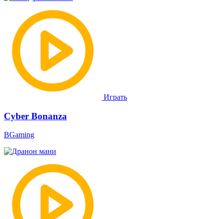
Играть
Cyber Bonanza
BGaming