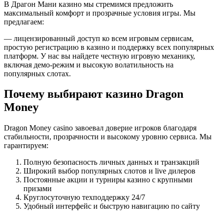
В Драгон Мани казино мы стремимся предложить
максимальный комфорт и прозрачные условия игры. Мы
предлагаем:
— лицензированный доступ ко всем игровым сервисам,
простую регистрацию в казино и поддержку всех популярных
платформ. У нас вы найдете честную игровую механику,
включая демо-режим и высокую волатильность на
популярных слотах.
Почему выбирают казино Dragon
Money
Dragon Money casino завоевал доверие игроков благодаря
стабильности, прозрачности и высокому уровню сервиса. Мы
гарантируем:
Полную безопасность личных данных и транзакций
Широкий выбор популярных слотов и live дилеров
Постоянные акции и турниры казино с крупными
призами
Круглосуточную техподдержку 24/7
Удобный интерфейс и быструю навигацию по сайту