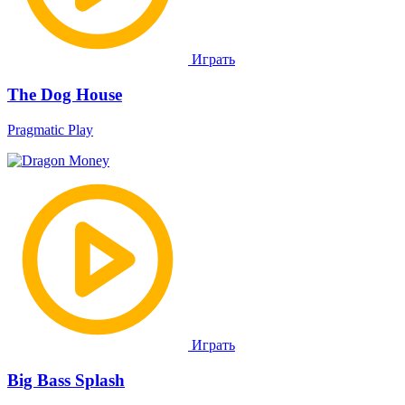
Играть
The Dog House
Pragmatic Play
Играть
Big Bass Splash