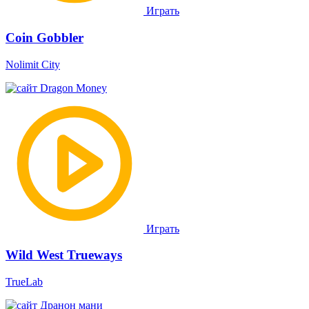
Играть
Coin Gobbler
Nolimit City
Играть
Wild West Trueways
TrueLab