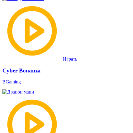
Играть
Cyber Bonanza
BGaming