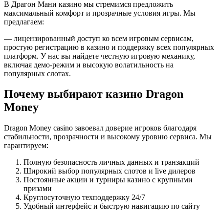
В Драгон Мани казино мы стремимся предложить
максимальный комфорт и прозрачные условия игры. Мы
предлагаем:
— лицензированный доступ ко всем игровым сервисам,
простую регистрацию в казино и поддержку всех популярных
платформ. У нас вы найдете честную игровую механику,
включая демо-режим и высокую волатильность на
популярных слотах.
Почему выбирают казино Dragon
Money
Dragon Money casino завоевал доверие игроков благодаря
стабильности, прозрачности и высокому уровню сервиса. Мы
гарантируем:
Полную безопасность личных данных и транзакций
Широкий выбор популярных слотов и live дилеров
Постоянные акции и турниры казино с крупными
призами
Круглосуточную техподдержку 24/7
Удобный интерфейс и быструю навигацию по сайту