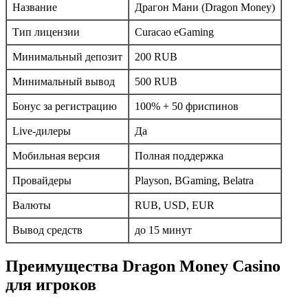
Название
Драгон Мани (Dragon Money)
Тип лицензии
Curacao eGaming
Минимальный депозит
200 RUB
Минимальный вывод
500 RUB
Бонус за регистрацию
100% + 50 фриспинов
Live-дилеры
Да
Мобильная версия
Полная поддержка
Провайдеры
Playson, BGaming, Belatra
Валюты
RUB, USD, EUR
Вывод средств
до 15 минут
Преимущества Dragon Money Casino
для игроков