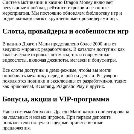
Система мотивации в казино Dragon Money включает
регулярные кэшбэки, рейтинги игроков и сезонные
мероприятия. Мы постоянно обновляем библиотеку игр и
поддерживаем связь с крупнейшими провайдерами игр.
Слоты, провайдеры и особенности игр
В казино Драгон Мани представлено более 2000 игр от
ведущих мировых разработчиков. В каталоге доступны как
классические игровые автоматы, так и современные
видеослоты, включая джекпоты, мегавеи и бонус-игры.
Все слоты доступны в демо-режиме, чтобы вы могли
опробовать механику перед игрой на деньги. Регулярно
появляются новинки и эксклюзивы от разработчиков, таких
как Spinomenal, BGaming, Pragmatic Play и других.
Бонусы, акции и VIP-программа
Наша система бонусов в Драгон Мани казино ориентирована
на лояльных и новых игроков. При первом депозите
пользователи получают щедрые приветственные
предложения.