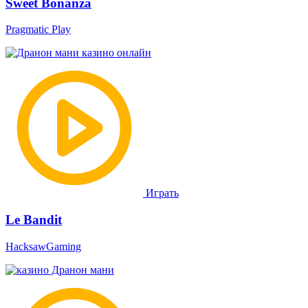
Sweet Bonanza
Pragmatic Play
Играть
Le Bandit
HacksawGaming