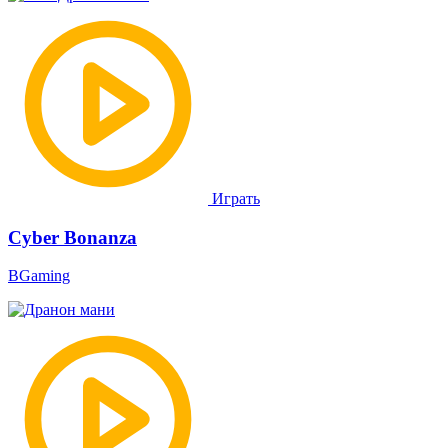
Играть
Cyber Bonanza
BGaming