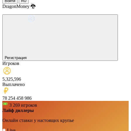
Войти
RU
DragonMoney
🐉
Регистрация
Игроков
5,325,596
Выплачено
78 254 458 986
3 269 игроков
Лайф диллеры
Онлайн ставки у настоящих крупье
Live