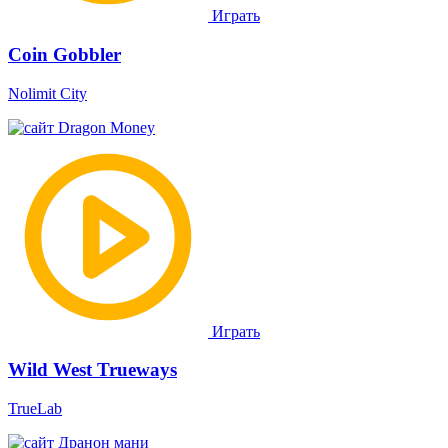
Играть
Coin Gobbler
Nolimit City
Играть
Wild West Trueways
TrueLab