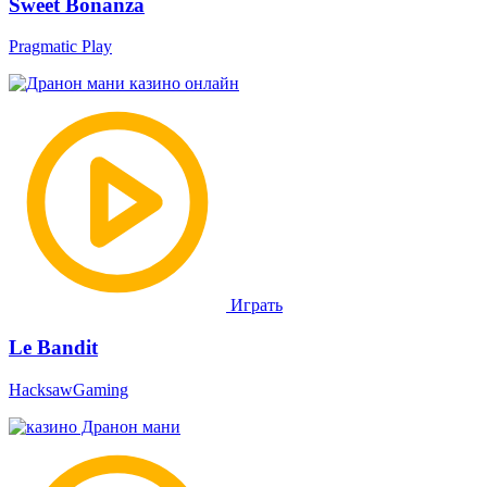
Sweet Bonanza
Pragmatic Play
Играть
Le Bandit
HacksawGaming