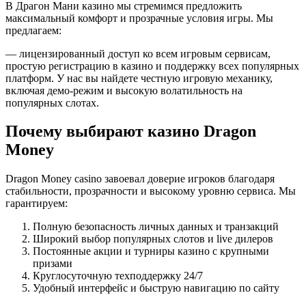
В Драгон Мани казино мы стремимся предложить
максимальный комфорт и прозрачные условия игры. Мы
предлагаем:
— лицензированный доступ ко всем игровым сервисам,
простую регистрацию в казино и поддержку всех популярных
платформ. У нас вы найдете честную игровую механику,
включая демо-режим и высокую волатильность на
популярных слотах.
Почему выбирают казино Dragon
Money
Dragon Money casino завоевал доверие игроков благодаря
стабильности, прозрачности и высокому уровню сервиса. Мы
гарантируем:
Полную безопасность личных данных и транзакций
Широкий выбор популярных слотов и live дилеров
Постоянные акции и турниры казино с крупными
призами
Круглосуточную техподдержку 24/7
Удобный интерфейс и быструю навигацию по сайту