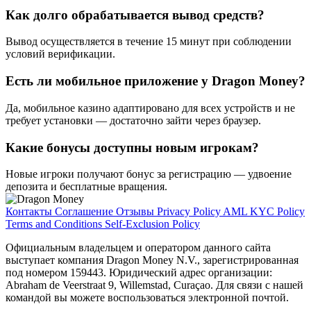
Как долго обрабатывается вывод средств?
Вывод осуществляется в течение 15 минут при соблюдении
условий верификации.
Есть ли мобильное приложение у Dragon Money?
Да, мобильное казино адаптировано для всех устройств и не
требует установки — достаточно зайти через браузер.
Какие бонусы доступны новым игрокам?
Новые игроки получают бонус за регистрацию — удвоение
депозита и бесплатные вращения.
Контакты
Соглашение
Отзывы
Privacy Policy
AML KYC Policy
Terms and Conditions
Self-Exclusion Policy
Официальным владельцем и оператором данного сайта
выступает компания Dragon Money N.V., зарегистрированная
под номером 159443. Юридический адрес организации:
Abraham de Veerstraat 9, Willemstad, Curaçao. Для связи с нашей
командой вы можете воспользоваться электронной почтой.