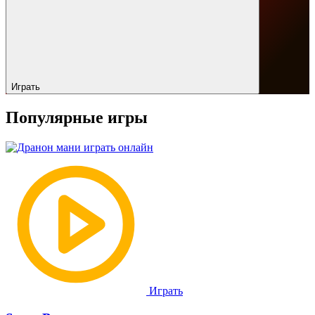
Играть
Популярные игры
Играть