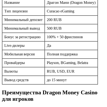
Название
Драгон Мани (Dragon Money)
Тип лицензии
Curacao eGaming
Минимальный депозит
200 RUB
Минимальный вывод
500 RUB
Бонус за регистрацию
100% + 50 фриспинов
Live-дилеры
Да
Мобильная версия
Полная поддержка
Провайдеры
Playson, BGaming, Belatra
Валюты
RUB, USD, EUR
Вывод средств
до 15 минут
Преимущества Dragon Money Casino
для игроков