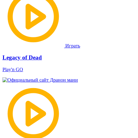
Играть
Legacy of Dead
Play'n GO