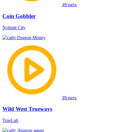
Играть
Coin Gobbler
Nolimit City
Играть
Wild West Trueways
TrueLab