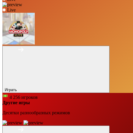
Live
Играть
4 256 игроков
Другие игры
Десятки разнообразных режимов