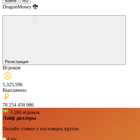
Войти
RU
DragonMoney
🐉
Регистрация
Игроков
5,325,596
Выплачено
78 254 458 986
3 269 игроков
Лайф диллеры
Онлайн ставки у настоящих крупье
Live