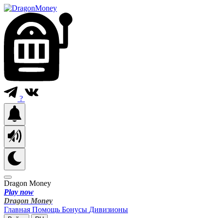
?
Dragon Money
Play now
Dragon Money
Главная
Помощь
Бонусы
Дивизионы